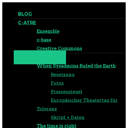
BLOG
C-ATRE
Ensemble
c-base
Creative Commons
PRODUKTIONEN
When Sysadmins Ruled the Earth
Besetzung
Fotos
Pressespiegel
Europäischer Theatertag für
Toleranz
Skript + Daten
The time is right