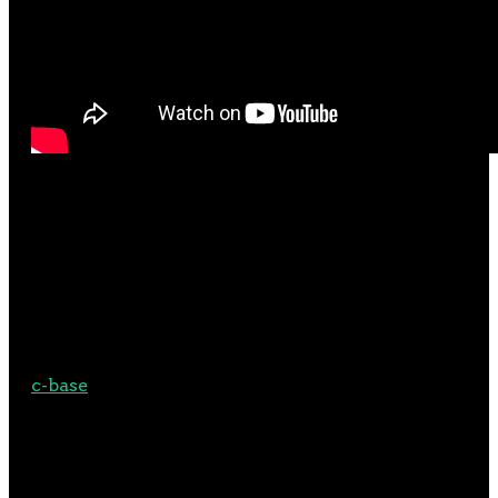
Premiere: 23. Februar 2017 | 20:00 Uhr
weitere Termine:
24. Februar und 25. Februar 2017 | 20:00 Uhr
c-base
(Rungestraße 20, 10179 Berlin)
FOTOS