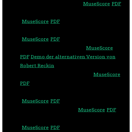
Lied 1: Liebe macht blind (
MuseScore
,
PDF
)
Lied 2: Liebe, dumm und schön
(
MuseScore
,
PDF
)
Lied 3: Es ist zu schön, um wahr zu sein
(
MuseScore
,
PDF
)
Lied 4: Knirsch und knack (
MuseScore
,
PDF
,
Demo der alternativen Version von
Robert Reckin
)
Lied 5: Nicht gesehen werden (
MuseScore
,
PDF
)
Lied 6: Was soll aus uns werden?
(
MuseScore
,
PDF
)
Lied 7: Händereibetanz (
MuseScore
,
PDF
)
Lied 8: Ob es jemals besser wird
(
MuseScore
,
PDF
)