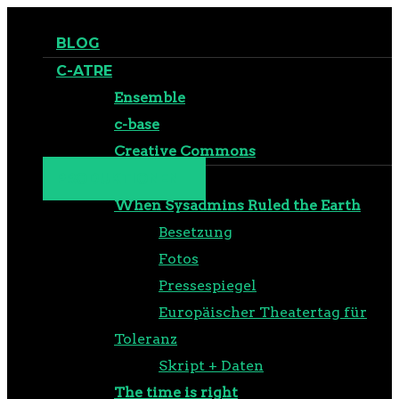
BLOG
C-ATRE
Ensemble
c-base
Creative Commons
PRODUKTIONEN
When Sysadmins Ruled the Earth
Besetzung
Fotos
Pressespiegel
Europäischer Theatertag für
Toleranz
Skript + Daten
The time is right