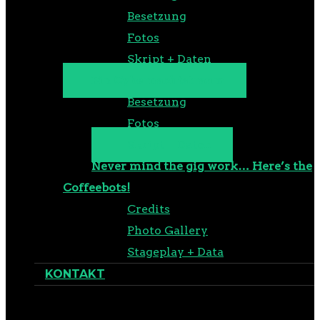
Besetzung
Fotos
Skript + Daten
Ein Cybernachtstraum
Besetzung
Fotos
Skript + Daten
Never mind the gig work… Here’s the
Coffeebots!
Credits
Photo Gallery
Stageplay + Data
KONTAKT