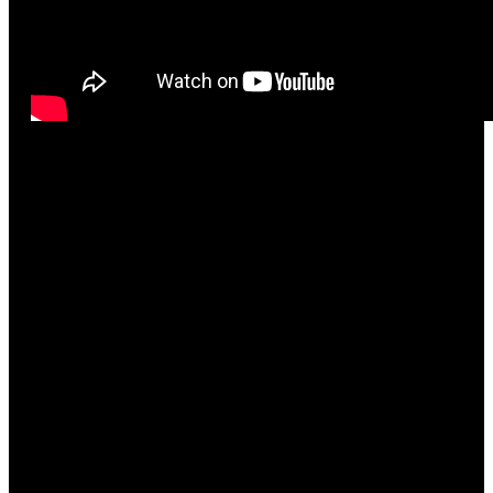
FIGUREN
Die Moderatorin
Die Kommentarspalte
Zwei Ersatzmediatare
Hänschen, ein Hipster aus Neukölln
Avanna Frostjewel, Hänschens Mediatar
Kim, ein Hipster aus Neukölln
Buttercup Beamdancer, Kims Mediatar
Robin, eine Künstlerin