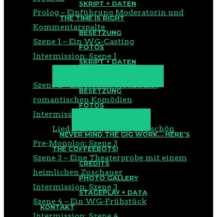
SKRIPT + DATEN
Prolog – Einführung Moderatorin und
THE TIME IS RIGHT
Kommentarspalte
BESETZUNG
Szene 1 – Ein WG-Casting
FOTOS
Intermission: Szene 1
SKRIPT + DATEN
Lied 1: Liebe macht blind
EIN CYBERNACHTSTRAUM
Szene 2 – Ein Netflix-Abend mit
BESETZUNG
romantischen Komödien
FOTOS
Intermission: Szene 2
SKRIPT + DATEN
Lied 2: Liebe, dumm und schön
NEVER MIND THE GIG WORK… HERE’S
Pre-Monolog: Szene 3
THE COFFEEBOTS!
Szene 3 – Eine Theaterprobe mit einem
CREDITS
heimlichen Zuschauer
PHOTO GALLERY
Intermission: Szene 3
STAGEPLAY + DATA
Szene 4 – Ein WG-Frühstück
KONTAKT
Intermission: Szene 4