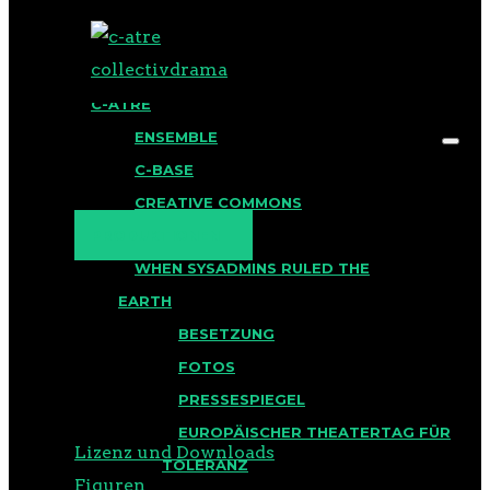
BLOG
C-ATRE
ENSEMBLE
C-BASE
CREATIVE COMMONS
PRODUKTIONEN
EIN
WHEN SYSADMINS RULED THE
EARTH
CYBERNACHTSTRAUM
BESETZUNG
FOTOS
INHALT
PRESSESPIEGEL
EUROPÄISCHER THEATERTAG FÜR
Lizenz und Downloads
TOLERANZ
Figuren