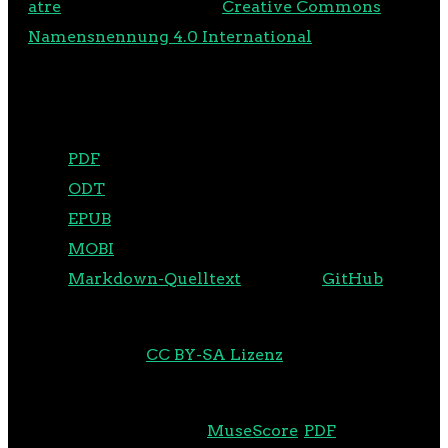
atre
ist lizenziert unter
Creative Commons
Namensnennung 4.0 International
.
Der Text steht auch in folgenden Formaten zum
Download bereit:
PDF
ODT
EPUB
MOBI
Markdown-Quelltext
, auch auf
GitHub
Außerdem stehen auch die Noten zu den
Liedern unter
CC BY-SA Lizenz
zum Download
bereit:
Gesamtpartitur (
MuseScore
,
PDF
)