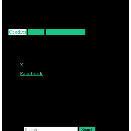
PUPPETS, STAGE, PROPS & EDITING
e-punc
Credits
Photos
Stageplay & Data
TEILEN MIT:
X
Facebook
Search for: