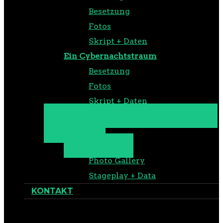
Besetzung
Fotos
Skript + Daten
Ein Cybernachtstraum
Besetzung
Fotos
Skript + Daten
Never mind the gig work… Here’s the
Coffeebots!
Credits
Photo Gallery
Stageplay + Data
KONTAKT