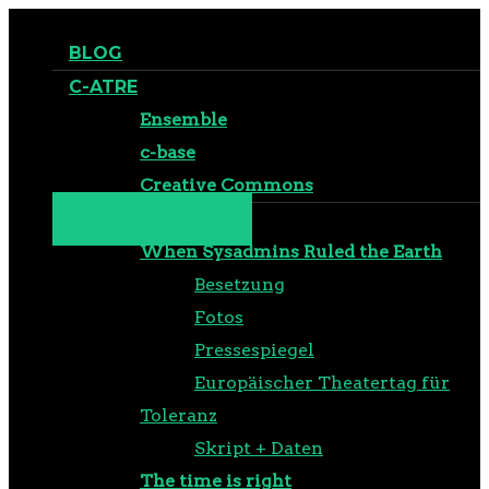
BLOG
C-ATRE
Ensemble
c-base
Creative Commons
PRODUKTIONEN
When Sysadmins Ruled the Earth
Besetzung
Fotos
Pressespiegel
Europäischer Theatertag für
Toleranz
Skript + Daten
The time is right