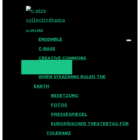
BLOG
C-ATRE
ENSEMBLE
C-BASE
CREATIVE COMMONS
PRODUKTIONEN
CREDITS
WHEN SYSADMINS RULED THE
EARTH
STAGE PRODUCTION
BESETZUNG
FOTOS
c-atre collectivdrama
PRESSESPIEGEL
BASED ON A SCRIPT BY
EUROPÄISCHER THEATERTAG FÜR
TOLERANZ
johl & e-punc