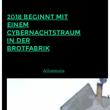
2018 BEGINNT MIT
EINEM
CYBERNACHTSTRAUM
IN DER
BROTFABRIK
Veröffentlicht am 19.
Dezember 2017 in
Allgemein