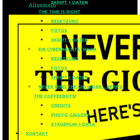
SKRIPT + DATEN
2022 in
Allgemein
THE TIME IS RIGHT
BESETZUNG
FOTOS
SKRIPT + DATEN
EIN CYBERNACHTSTRAUM
BESETZUNG
FOTOS
SKRIPT + DATEN
NEVER MIND THE GIG WORK… HERE’S
THE COFFEEBOTS!
CREDITS
PHOTO GALLERY
STAGEPLAY + DATA
KONTAKT