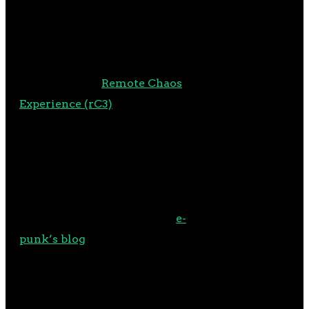
mind the gig work… here’s the
Coffeebots!“
Die Premiere ist für Ende des
Jahres, auf der
Remote Chaos
Experience (rC3)
zwischen
Weihnachten und Neujahr an
Bord der c-base geplant. Mehr
Shows werden dann folgen. Bis
dahin und bleibt wach!
Mehr Infos folgen auch auf
e-
punk’s blog
.
TEILEN MIT: