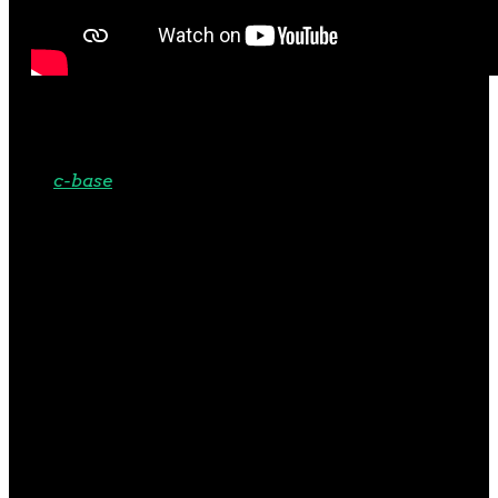
World Film Premiere Gala:
December 17th 2022, 20:00 CET
at
c-base
, Berlin
. You are all
invited in your finest evening
gown for a full evening with a
movie screening, exclusive
interviews, as well as lots of
extra features and surprises!
And of course there will be
popcorn! Afterwards, we can
party all night with a DJ
spinning the hottest mp3s!