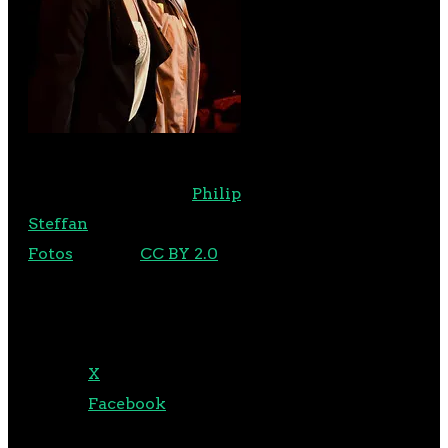
Und vielen Dank an
Philip
Steffan
für diese wundervollen
Fotos
(Lizenz
CC BY 2.0
).
TEILEN MIT:
X
Facebook