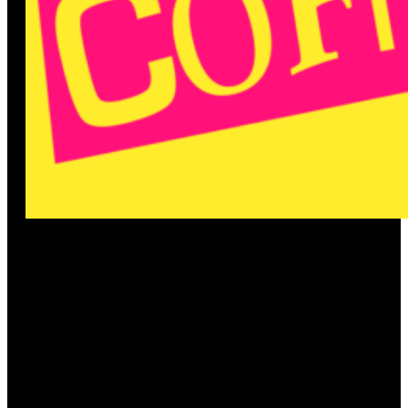
Es ist lange her, aber ein paar
Mitglieder des c-atre’s planen
ein neues Stück auf die Bühne
zu bringen!
Das neue Stück, eine epische