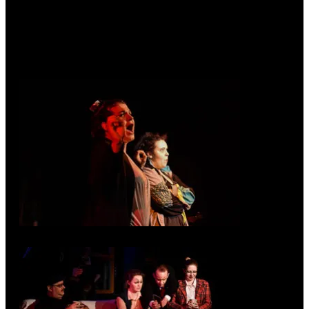
Cybernachtstraum vor
ausverkauftem Haus. Es war
uns ein Fest, DANKE!