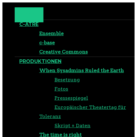
BLOG
C-ATRE
Ensemble
c-base
Creative Commons
PRODUKTIONEN
When Sysadmins Ruled the Earth
Besetzung
Fotos
Pressespiegel
Europäischer Theatertag für
Toleranz
Skript + Daten
The time is right