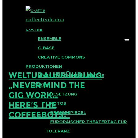
BLOG
C-ATRE
ENSEMBLE
C-BASE
CREATIVE COMMONS
PRODUKTIONEN
WELTURAUFFÜHRUNG
WHEN SYSADMINS RULED THE
„NEVER MIND THE
EARTH
GIG WORK…
BESETZUNG
HERE’S THE
FOTOS
COFFEEBOTS!“
PRESSESPIEGEL
EUROPÄISCHER THEATERTAG FÜR
TOLERANZ
Veröffentlicht am 2. Dezember