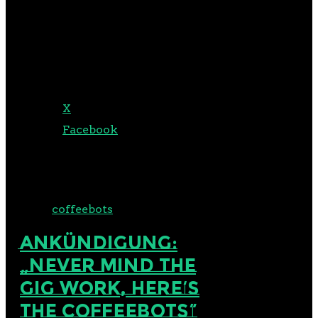
the puppets soon. Please be
future compatible.
TEILEN MIT:
X
Facebook
Tags:
coffeebots
ANKÜNDIGUNG:
„NEVER MIND THE
GIG WORK, HERE’S
THE COFFEEBOTS“