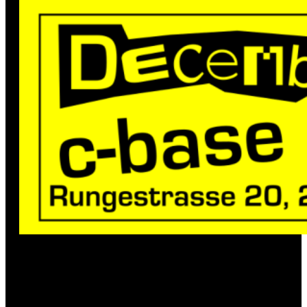
English version below
.
Wir freuen uns, euch unser