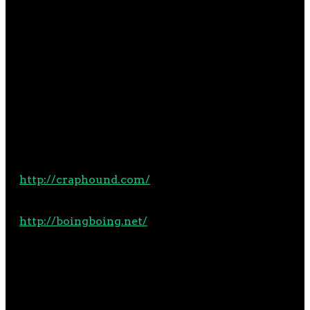
Gastprofessor am Fulbright Chair in Public
Diplomacy der University of Southern
California.
Die Biografie von Cory Doctorow wurde der
deutschsprachigen Wikipedia entnommen und
ist unter der Lizenz Creative Commons
Attribution/Share Alike verfügbar.
http://craphound.com/
– Webseite von Cory
Doctorow
http://boingboing.net/
– Blog mit Co-Autor
Cory Doctorow
TEILEN MIT: