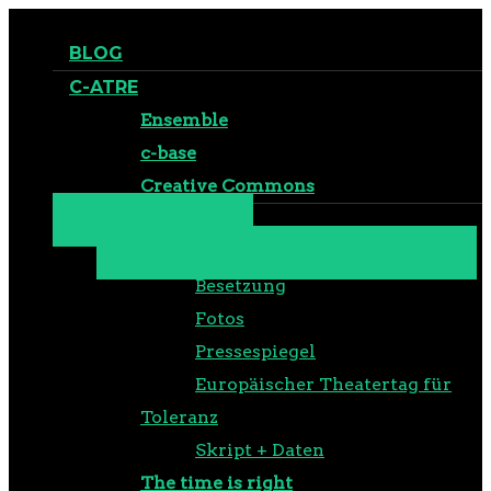
BLOG
C-ATRE
Ensemble
c-base
Creative Commons
PRODUKTIONEN
When Sysadmins Ruled the Earth
Besetzung
Fotos
Pressespiegel
Europäischer Theatertag für
Toleranz
Skript + Daten
The time is right