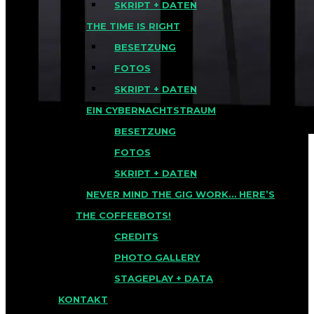
SKRIPT + DATEN
THE TIME IS RIGHT
BESETZUNG
FOTOS
SKRIPT + DATEN
EIN CYBERNACHTSTRAUM
BESETZUNG
FOTOS
SKRIPT + DATEN
NEVER MIND THE GIG WORK… HERE’S
THE COFFEEBOTS!
WHEN SYSADMINS
CREDITS
RULED THE EARTH
PHOTO GALLERY
STAGEPLAY + DATA
KONTAKT
THEATERSTÜCK NACH EINER