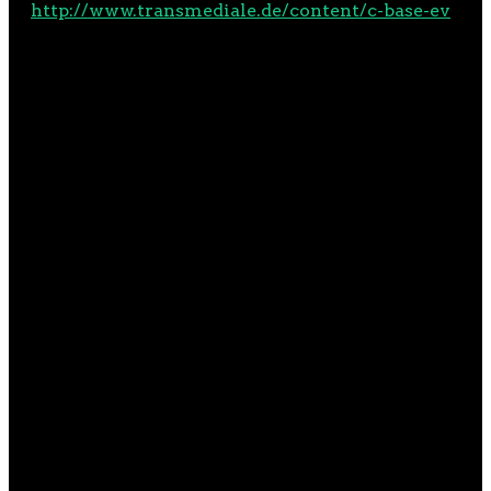
http://www.transmediale.de/content/c-base-ev
DAS STÜCK
„So’n Dreck!”
„Kannst du laut sagen… und diesmal ist es auch
kein Layer-8-Problem.”
Der aufstrebende Systemadministrator Felix
wird mitten in der Nacht zu einem Notfall ins
Datenzentrum gerufen – um mal wieder die IT-
Probleme anderer Leute zu lösen. Doch diesmal
ist alles anders: Ein heftiger Virenangriff hat
alle großen Provider lahmgelegt, der
Netzverkehr ist größtenteils
zusammengebrochen. Ein Angriff, der sich in