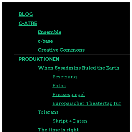
BLOG
C-ATRE
Ensemble
c-base
Creative Commons
PRODUKTIONEN
When Sysadmins Ruled the Earth
Besetzung
Fotos
Pressespiegel
Europäischer Theatertag für
Toleranz
Skript + Daten
The time is right