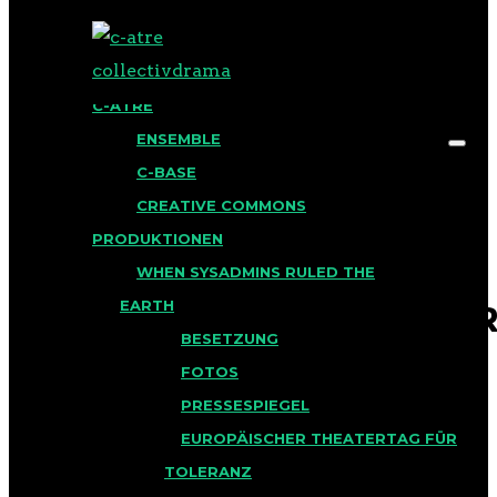
BLOG
C-ATRE
ENSEMBLE
C-BASE
CREATIVE COMMONS
PRODUKTIONEN
2022-12-17_-
Search for:
WHEN SYSADMINS RULED THE
EARTH
_COFFEEBOTS_PREMIER
BESETZUNG
BASE-27
FOTOS
PRESSESPIEGEL
Veröffentlicht am 19. Januar
EUROPÄISCHER THEATERTAG FÜR
2023 in
TOLERANZ