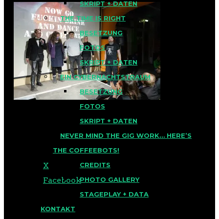
SKRIPT + DATEN
THE TIME IS RIGHT
BESETZUNG
FOTOS
SKRIPT + DATEN
EIN CYBERNACHTSTRAUM
BESETZUNG
FOTOS
SKRIPT + DATEN
NEVER MIND THE GIG WORK… HERE’S
TEILEN MIT:
THE COFFEEBOTS!
X
CREDITS
Facebook
PHOTO GALLERY
STAGEPLAY + DATA
KONTAKT