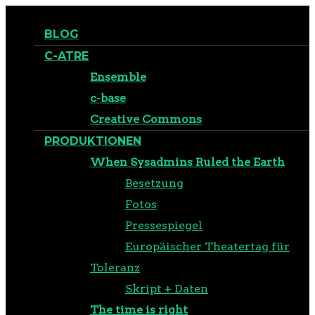
BLOG
C-ATRE
Ensemble
c-base
Creative Commons
PRODUKTIONEN
When Sysadmins Ruled the Earth
Besetzung
Fotos
Pressespiegel
Europäischer Theatertag für
Toleranz
Skript + Daten
The time is right