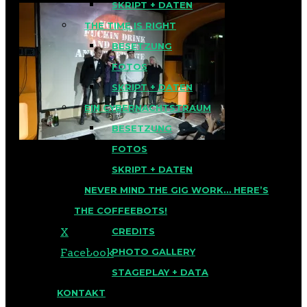
SKRIPT + DATEN
THE TIME IS RIGHT
BESETZUNG
FOTOS
SKRIPT + DATEN
EIN CYBERNACHTSTRAUM
BESETZUNG
FOTOS
SKRIPT + DATEN
NEVER MIND THE GIG WORK… HERE’S
TEILEN MIT:
THE COFFEEBOTS!
X
CREDITS
Facebook
PHOTO GALLERY
STAGEPLAY + DATA
KONTAKT