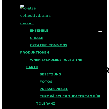
BLOG
C-ATRE
ENSEMBLE
C-BASE
CREATIVE COMMONS
PRODUKTIONEN
2022-12-17_-
Search for:
WHEN SYSADMINS RULED THE
EARTH
_COFFEEBOTS_PREMIER
BESETZUNG
BASE-36
FOTOS
PRESSESPIEGEL
Veröffentlicht am 19. Januar
EUROPÄISCHER THEATERTAG FÜR
2023 in
TOLERANZ