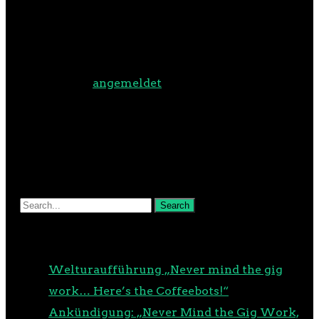
SCHREIBE EINEN
KOMMENTAR
Du musst
angemeldet
sein, um
einen Kommentar abzugeben.
NEUESTE BEITRÄGE
Welturaufführung „Never mind the gig
work… Here’s the Coffeebots!“
Ankündigung: „Never Mind the Gig Work,