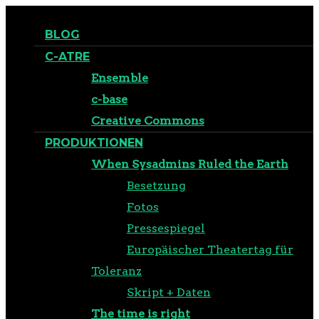
BLOG
C-ATRE
Ensemble
c-base
Creative Commons
PRODUKTIONEN
When Sysadmins Ruled the Earth
Besetzung
Fotos
Pressespiegel
Europäischer Theatertag für
Toleranz
Skript + Daten
The time is right