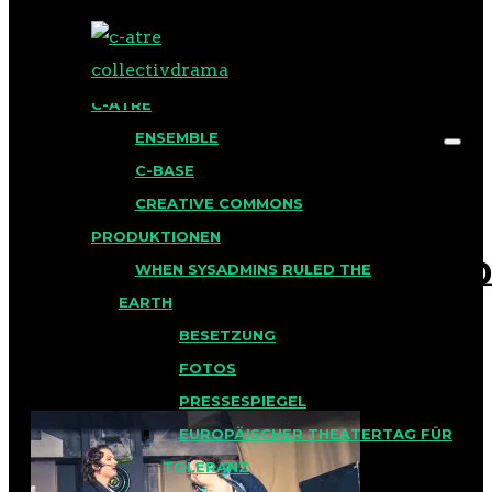
BLOG
C-ATRE
ENSEMBLE
C-BASE
CREATIVE COMMONS
PRODUKTIONEN
CYBERNACHTSTRAUM_D
Search for:
WHEN SYSADMINS RULED THE
EARTH
BESETZUNG
Veröffentlicht am 11. März 2017
FOTOS
in
PRESSESPIEGEL
EUROPÄISCHER THEATERTAG FÜR
TOLERANZ