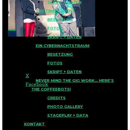
SKRIPT + DATEN
THE TIME IS RIGHT
BESETZUNG
FOTOS
SKRIPT + DATEN
EIN CYBERNACHTSTRAUM
BESETZUNG
TEILEN MIT:
FOTOS
SKRIPT + DATEN
X
NEVER MIND THE GIG WORK… HERE’S
Facebook
THE COFFEEBOTS!
CREDITS
PHOTO GALLERY
STAGEPLAY + DATA
KONTAKT