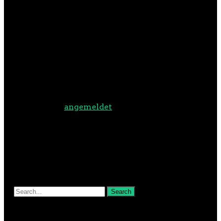
SCHREIBE EINEN
KOMMENTAR
Du musst
angemeldet
sein, um
einen Kommentar abzugeben.
NEUESTE BEITRÄGE