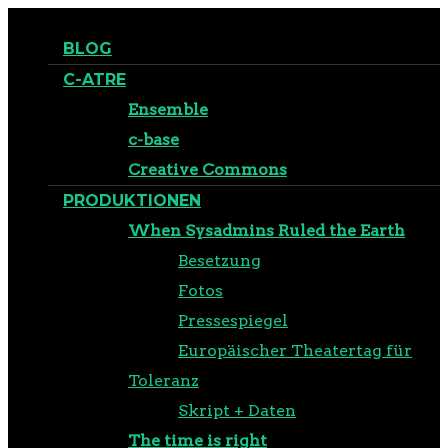
BLOG
C-ATRE
Ensemble
c-base
Creative Commons
PRODUKTIONEN
When Sysadmins Ruled the Earth
Besetzung
Fotos
Pressespiegel
Europäischer Theatertag für
Toleranz
Skript + Daten
The time is right