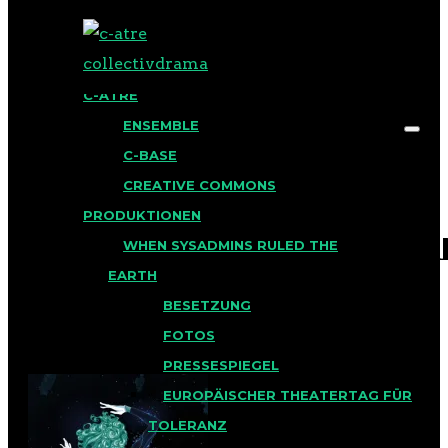
BLOG
C-ATRE
ENSEMBLE
C-BASE
CREATIVE COMMONS
PRODUKTIONEN
PRODUKTIONEN_CYBER
Search for:
WHEN SYSADMINS RULED THE
EARTH
BESETZUNG
Veröffentlicht am 6. März 2017
FOTOS
in
PRESSESPIEGEL
EUROPÄISCHER THEATERTAG FÜR
TOLERANZ