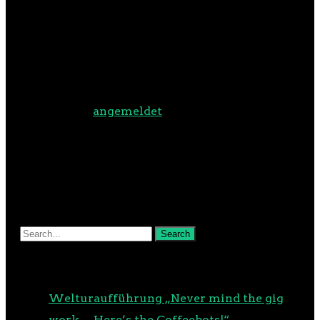
SCHREIBE EINEN
KOMMENTAR
Du musst
angemeldet
sein, um
einen Kommentar abzugeben.
NEUESTE BEITRÄGE
Welturaufführung „Never mind the gig
work… Here’s the Coffeebots!“