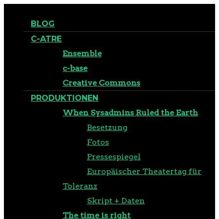
BLOG
C-ATRE
Ensemble
c-base
Creative Commons
PRODUKTIONEN
When Sysadmins Ruled the Earth
Besetzung
Fotos
Pressespiegel
Europäischer Theatertag für
Toleranz
Skript + Daten
The time is right