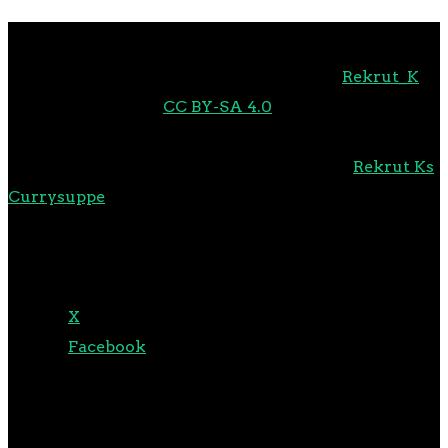
Uns erreichte diese Characterstudie von
Rekrut_K
.
Und es steht unter
CC BY-SA 4.0
. Wir sind ganz
begeistert und haben es zu diesem Poster minimal
modifiziert. Hier findet ihr das Orginal in
Rekrut Ks
Currysuppe
. Tausend Dank!
TEILEN MIT:
X
Facebook