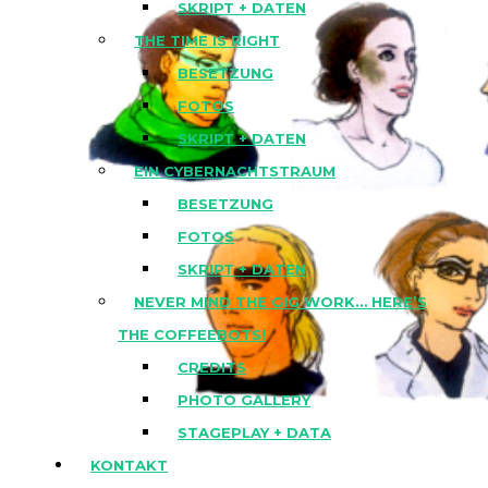
SKRIPT + DATEN
THE TIME IS RIGHT
BESETZUNG
FOTOS
SKRIPT + DATEN
EIN CYBERNACHTSTRAUM
BESETZUNG
FOTOS
SKRIPT + DATEN
NEVER MIND THE GIG WORK… HERE’S
THE COFFEEBOTS!
CREDITS
PHOTO GALLERY
STAGEPLAY + DATA
KONTAKT