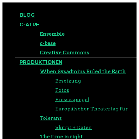
BLOG
C-ATRE
Ensemble
c-base
Creative Commons
PRODUKTIONEN
When Sysadmins Ruled the Earth
Besetzung
Fotos
Pressespiegel
Europäischer Theatertag für
Toleranz
Skript + Daten
The time is right