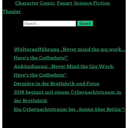
Tags:
Character
,
Comic
,
Fanart
,
Science Fiction
,
Theater
Search for:
NEUESTE BEITRÄGE
Welturaufführung „Never mind the gig work…
Here’s the Coffeebots!“
Ankündigung: „Never Mind the Gig Work,
Here’s the Coffeebots“
Dernière in der Brotfabrik und Fotos
2018 beginnt mit einem Cybernachtstraum in
der Brotfabrik
Ein Cybernachtstraum bei „Sonne über Berlin“!
NEUESTE KOMMENTARE